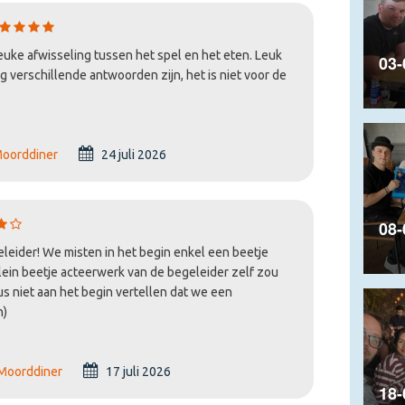
graag bij het vinden van een geschikte locatie.
euke afwisseling tussen het spel en het eten. Leuk
03-
g verschillende antwoorden zijn, het is niet voor de
worden gespeeld.
oorddiner
24 juli 2026
08-
leider! We misten in het begin enkel een beetje
ein beetje acteerwerk van de begeleider zelf zou
us niet aan het begin vertellen dat we een
n)
Moorddiner
17 juli 2026
18-