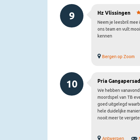
9
Hz Vlissingen
Neem je leesbril mee i
ons team en vult mooi
kennen
Bergen op Zoom
10
Pria Gangapersad
We hebben vanavond e
moordspel van TB eve
goed uitgelegd waarbi
hele duidelijke mani
nooit meer te vergete
Antwerpen