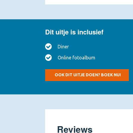
Wat staat je te wachten tijdens het Moor
Jouw gezelschap wordt gastvrij ontvangen en
plotseling blijkt dat er een misdrijf heeft pl
Dit uitje is inclusief
Dit maakt jullie eerstegraads getuigen en we
identificatie van het slachtoffer. Zo’n vinger
Diner
Terwijl de groep geniet van het diner ontraf
Online fotoalbum
getuigenissen en (on)echte motieven: tussen
toedracht. Kruip in de huid van de verdachte
moordlocatie door middel van een fictieve r
OOK DIT UITJE DOEN? BOEK NU!
hoe is het slachtoffer om het leven gekome
van het diner met het vonnis!
Aan het einde van het diner komt de waarhe
omgebracht? Jullie antwoorden worden teg
een toepasselijk cadeau. Dankzij jullie is d
Reviews
Het Moorddiner is mogelijk op elke besloten 