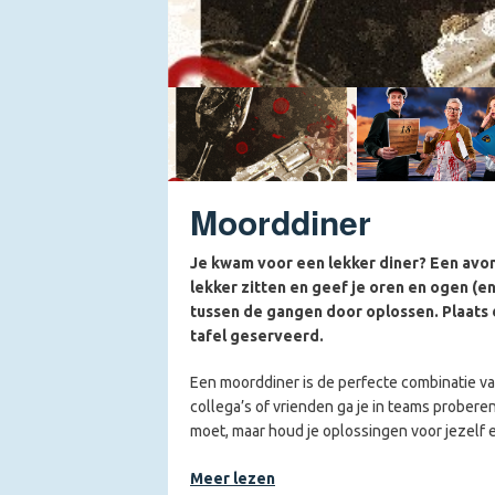
Moorddiner
Je kwam voor een lekker diner? Een avo
lekker zitten en geef je oren en ogen (en
tussen de gangen door oplossen. Plaats de
tafel geserveerd.
Een moorddiner is de perfecte combinatie van
collega’s of vrienden ga je in teams prober
moet, maar houd je oplossingen voor jezelf 
Dat van jou. No shit, Sherlock!
Meer lezen