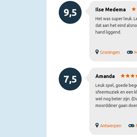
zalencentra.
9,5
Ilse Medema
Deze kun je zelf regelen, maar wij helpen je 
Het was super leuk. L
dat aan het eind alsno
Spel kan ook in het Engels, Duits of Frans 
hand liggend.
Groningen
M
7,5
Amanda
Leuk spel, goede bege
sfeermuziek en een kl
wel nog beter zijn. (D
moorddiner gaan doe
Antwerpen