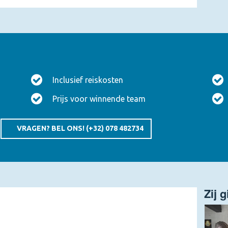
ddiner ?
 welkom geheten. Jullie zitten amper aan tafel als er
aatsgevonden in het etablissement, bijna onder jullie ogen.
 doen direct een beroep op ieders analytisch inzicht bij de
afdruk blijkt al snel een hele puzzel.
Inclusief reiskosten
elt de zaak langzaam. Subtiele details, ontluikende
Prijs voor winnende team
 de gangen door komen jullie steeds dichter bij de ware
n tijdens een buurtonderzoek, ontcijfer de exacte
econstructie. Wie is de moordenaar, wat was het motief en
VRAGEN? BEL ONS!
(+32) 078 482734
n? Verzamel zoveel mogelijk bewijs en kom aan het einde
id naar boven. Wie, hoe en waarom werd het slachtoffer
en het licht gehouden en de winnende teams ontvangen
e wereld weer een stukje veiliger geworden.
Zij 
locatie door het land, bijvoorbeeld restaurants of