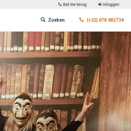
Bel me terug
Inloggen
Zoeken
(+32) 078 482734