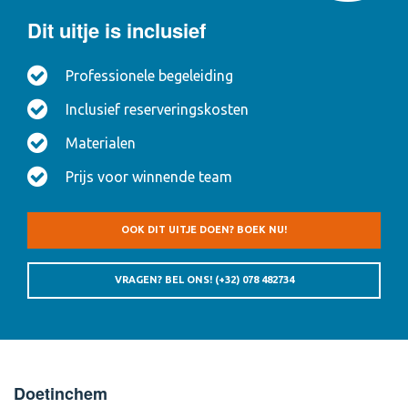
Dit uitje is inclusief
Professionele begeleiding
LET OP: Heeft u zelf geen locatie of staat deze er niet
Inclusief reserveringskosten
tussen? Neem contact met ons op en wij gaan het
regelen voor u!
Materialen
Kleinere gezelschappen en groepen groter dan 30 personen
Prijs voor winnende team
ontvangen een aangepaste offerte
Deze activiteit is in heel Nedeland, Duitsland en België (ook
OOK DIT UITJE DOEN? BOEK NU!
met Engels sprekende begeleiding) te boeken.
VRAGEN? BEL ONS!
(+32) 078 482734
Doetinchem