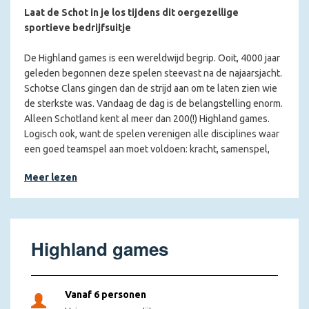
Laat de Schot in je los tijdens dit oergezellige
sportieve bedrijfsuitje
De Highland games is een wereldwijd begrip. Ooit, 4000 jaar
geleden begonnen deze spelen steevast na de najaarsjacht.
Schotse Clans gingen dan de strijd aan om te laten zien wie
de sterkste was. Vandaag de dag is de belangstelling enorm.
Alleen Schotland kent al meer dan 200(!) Highland games.
Logisch ook, want de spelen verenigen alle disciplines waar
een goed teamspel aan moet voldoen: kracht, samenspel,
communicatieve vaardigheden, teamgeest en een hele hoop
Meer lezen
plezier! De Highland games zijn niet voor niets een van onze
echte teambuildings groeps- en bedrijfsuitjes! Een heerlijk
sportief dagje uit en uiterst geschikt voor teambuilding.
Wat staat je te wachten tijdens de Highland games?
Highland games
Voor we de oermens in je loslaten, krijgen jij en je team een
uitgebreide speluitleg en weet je wat jullie te wachten staat.
Dan vormen we teams en barst de strijd los!
Vanaf 6 personen