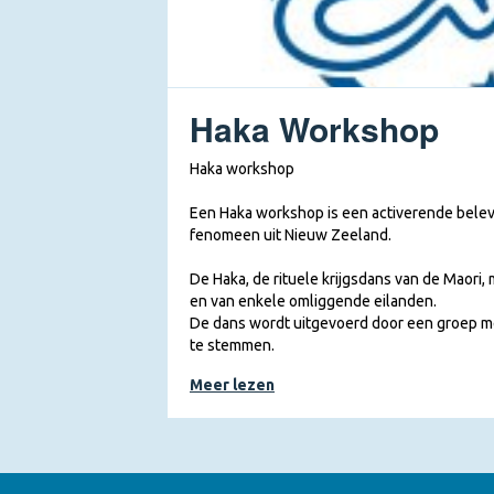
Haka Workshop
Haka workshop
Een Haka workshop is een activerende belev
fenomeen uit Nieuw Zeeland.
De Haka, de rituele krijgsdans van de Maori,
en van enkele omliggende eilanden.
De dans wordt uitgevoerd door een groep m
te stemmen.
Traditioneel werd de Haka uitgevoerd ter v
Meer lezen
voor veldslagen. Steeds meer mensen raakt
Dit komt omdat de Haka steeds vaker voor t
Ook heeft de indrukwekkende vertolking do
rugbyteam, een behoorlijke bijdrage geleve