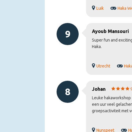
Luik
Haka W
9
Ayoub Mansouri
Super fun and exciting
Haka.
Utrecht
Hak
8
Johan
Leuke hakaworkshop ge
een uur veel gelachen
groepsactiviteit met 
Nunspeet
H