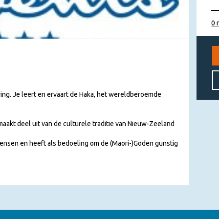
0 
ing. Je leert en ervaart de Haka, het wereldberoemde
 maakt deel uit van de culturele traditie van Nieuw-Zeeland
ensen en heeft als bedoeling om de (Maori-)Goden gunstig
erwelkoming van andere stammen of om zich op te maken
en en raken bekend met de machtige Maori-dans.
oeristische doeleinden wordt ingezet.
or Nieuw-Zeelandse sportteams, en dan met name het
rd aan de bekendheid van de Haka.