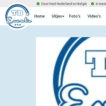
Door heel Nederland en België
In mee
Home
Uitjes
Foto's
Video's