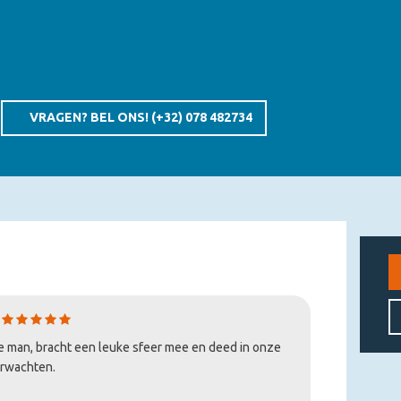
 een groep mensen een verbindende en originele workshop
eve activiteit met uw familie of vrienden, alles is mogelijk.
/30 minuten.
gegeven worden.
 de (Haka)energie!
VRAGEN? BEL ONS!
(+32) 078 482734
e man, bracht een leuke sfeer mee en deed in onze
erwachten.