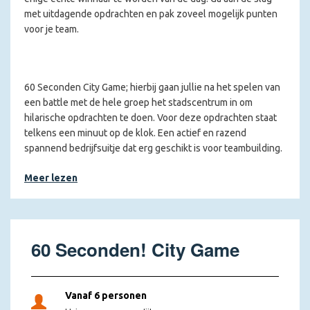
met uitdagende opdrachten en pak zoveel mogelijk punten
voor je team.
60 Seconden City Game; hierbij gaan jullie na het spelen van
een battle met de hele groep het stadscentrum in om
hilarische opdrachten te doen. Voor deze opdrachten staat
telkens een minuut op de klok. Een actief en razend
spannend bedrijfsuitje dat erg geschikt is voor teambuilding.
Samen met vrienden, familie of collega’s ga je strijden om de
Meer lezen
felbegeerde hoofdprijs. Pak punten met
behendigheidsopdrachten en maak jezelf onsterfelijk in 60
seconden!
Wat staat jullie te wachten?
60 Seconden! City Game
Bij aankomst wordt de groep onderverdeeld in verschillende
teams. Via een app wordt het spel gespeeld in het centrum
Vanaf 6 personen
van de stad. Na een welkomstdrankje barst de strijd los en