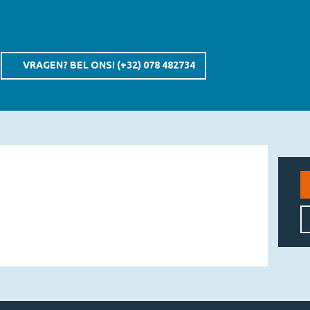
ns tussen snelheid en precisie, tactisch samenwerken
n het slim inzetten van beperkte hulpmiddelen om
oor een luchtige denkopdracht waarin inschatting en
ndigt alles in een sportieve finale waar timing en
VRAGEN? BEL ONS!
(+32) 078 482734
Games?
ngprogramma
doordachte opdrachten
es naar keuze
es of vrienden
ds en Engels
ë en Duitsland
ote groepen. Of u nu een internationale afdeling, sportteam
 programma op maat. Heeft u nog geen locatie? Geen zorgen
sing.