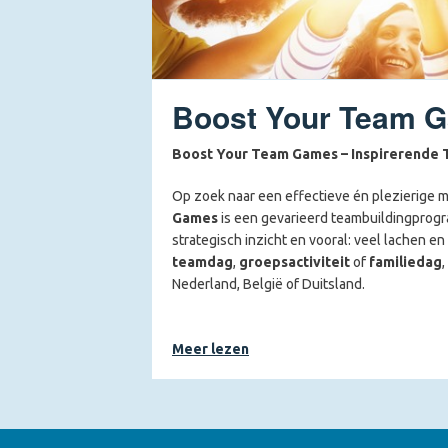
Boost Your Team 
Boost Your Team Games –
Inspirerende 
Op zoek naar een effectieve én plezierige 
Games
is een gevarieerd teambuildingprog
strategisch inzicht en vooral: veel lachen en p
teamdag
,
groepsactiviteit
of
familiedag
Nederland, België of Duitsland.
Wat kun je verwachten tijdens de Boost
Meer lezen
Na een korte en heldere speluitleg worden 
strijd los in een reeks verrassende uitdaging
binnen een sterk team.