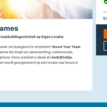
0 
Games
Teambuildingactiviteit op Eigen Locatie
manier om teamgeest te versterken?
Boost Your Team
ramma dat draait om samenwerking, communicatie,
lezier. Deze activiteit is ideaal als
bedrijfsuitje
,
, en wordt georganiseerd op een locatie naar keuze in
 Your Team Games?
de deelnemers ingedeeld in teams. Vervolgens barst de
en, elk gericht op een andere kwaliteit die onmisbaar is