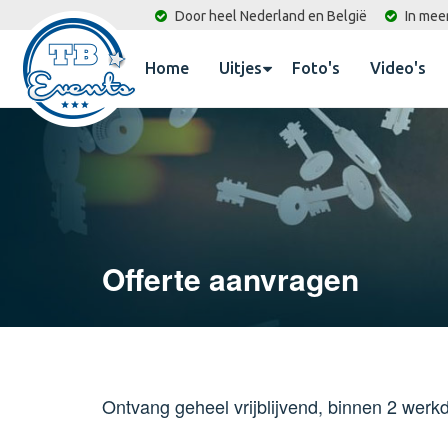
Door heel Nederland en België
In mee
Home
Uitjes
Foto's
Video's
Offerte aanvragen
Ontvang geheel vrijblijvend, binnen 2 werkd