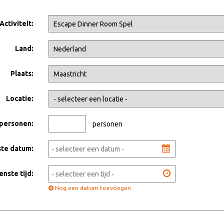
Activiteit:
Land:
Plaats:
Locatie:
 personen:
personen
te datum:
nste tijd:
Nog een datum toevoegen