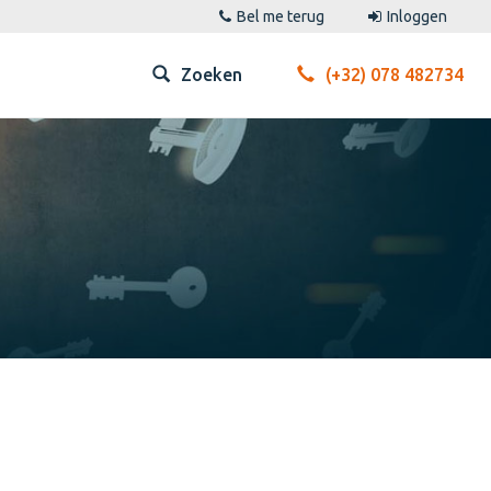
Bel me terug
Inloggen
Zoeken
(+32) 078 482734