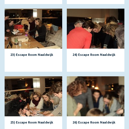
23) Escape Room Naaldwijk
24) Escape Room Naaldwijk
25) Escape Room Naaldwijk
26) Escape Room Naaldwijk