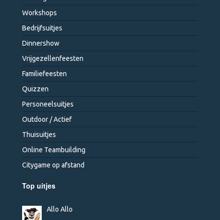
Workshops
Bedrijfsuitjes
Dinnershow
Vrijgezellenfeesten
Familiefeesten
Quizzen
Personeelsuitjes
Outdoor / Actief
Thuisuitjes
Online Teambuilding
Citygame op afstand
Top uitjes
Allo Allo