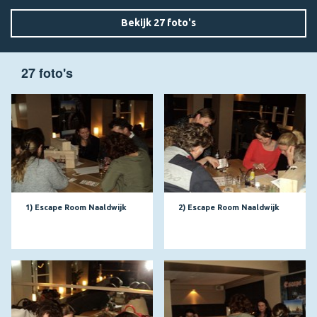
Bekijk 27 foto's
27 foto's
1) Escape Room Naaldwijk
2) Escape Room Naaldwijk