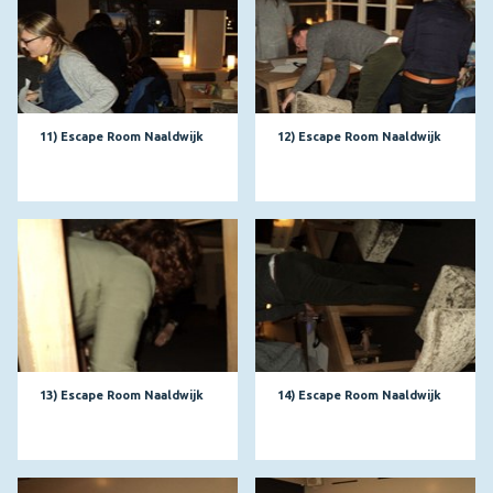
11) Escape Room Naaldwijk
12) Escape Room Naaldwijk
13) Escape Room Naaldwijk
14) Escape Room Naaldwijk